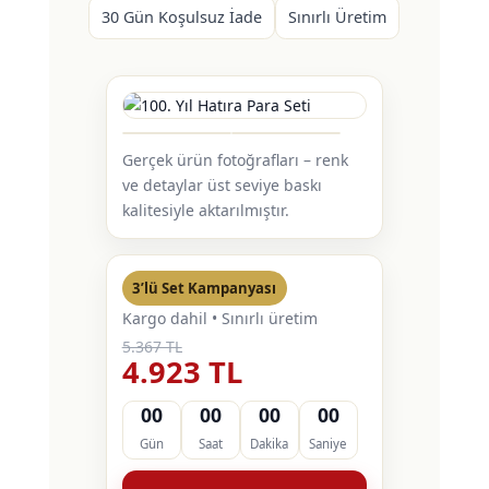
30 Gün Koşulsuz İade
Sınırlı Üretim
Gerçek ürün fotoğrafları – renk
ve detaylar üst seviye baskı
kalitesiyle aktarılmıştır.
3’lü Set Kampanyası
Kargo dahil • Sınırlı üretim
5.367 TL
4.923 TL
00
00
00
00
Gün
Saat
Dakika
Saniye