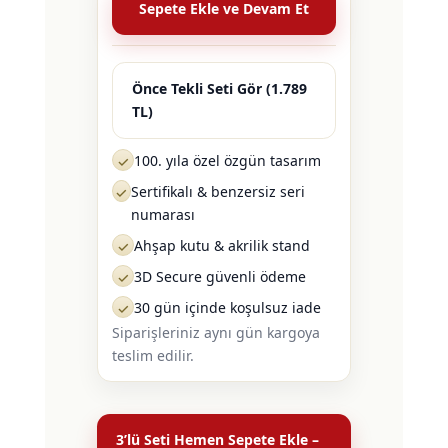
Sepete Ekle ve Devam Et
Önce Tekli Seti Gör (1.789
TL)
100. yıla özel özgün tasarım
✓
Sertifikalı & benzersiz seri
✓
numarası
Ahşap kutu & akrilik stand
✓
3D Secure güvenli ödeme
✓
30 gün içinde koşulsuz iade
✓
Siparişleriniz aynı gün kargoya
teslim edilir.
3’lü Seti Hemen Sepete Ekle –