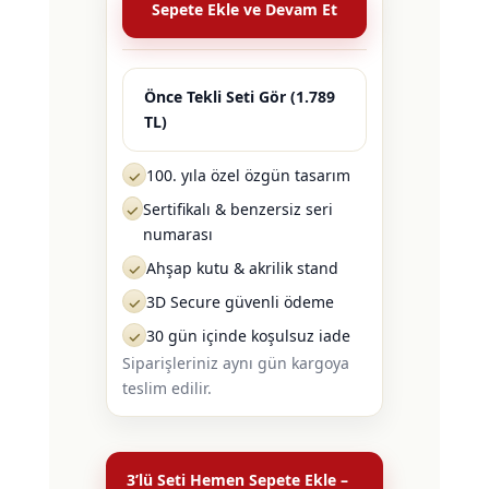
Sepete Ekle ve Devam Et
Önce Tekli Seti Gör (1.789
TL)
100. yıla özel özgün tasarım
✓
Sertifikalı & benzersiz seri
✓
numarası
Ahşap kutu & akrilik stand
✓
3D Secure güvenli ödeme
✓
30 gün içinde koşulsuz iade
✓
Siparişleriniz aynı gün kargoya
teslim edilir.
3’lü Seti Hemen Sepete Ekle –