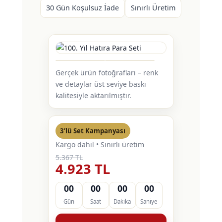
30 Gün Koşulsuz İade
Sınırlı Üretim
Gerçek ürün fotoğrafları – renk
ve detaylar üst seviye baskı
kalitesiyle aktarılmıştır.
3’lü Set Kampanyası
Kargo dahil • Sınırlı üretim
5.367 TL
4.923 TL
00
00
00
00
Gün
Saat
Dakika
Saniye