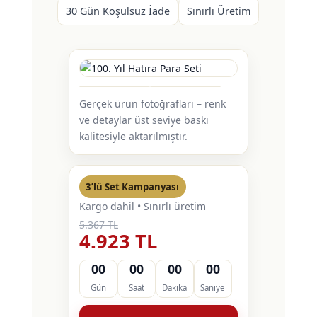
30 Gün Koşulsuz İade
Sınırlı Üretim
Gerçek ürün fotoğrafları – renk
ve detaylar üst seviye baskı
kalitesiyle aktarılmıştır.
3’lü Set Kampanyası
Kargo dahil • Sınırlı üretim
5.367 TL
4.923 TL
00
00
00
00
Gün
Saat
Dakika
Saniye