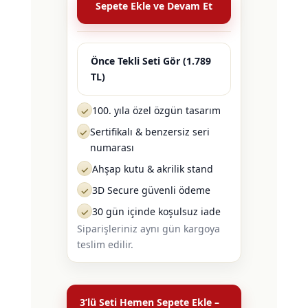
Sepete Ekle ve Devam Et
Önce Tekli Seti Gör (1.789
TL)
100. yıla özel özgün tasarım
✓
Sertifikalı & benzersiz seri
✓
numarası
Ahşap kutu & akrilik stand
✓
3D Secure güvenli ödeme
✓
30 gün içinde koşulsuz iade
✓
Siparişleriniz aynı gün kargoya
teslim edilir.
3’lü Seti Hemen Sepete Ekle –