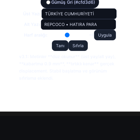
Gümüş Gri (#cfd3d6)
Üst Yazı:
Alt Yazı:
Harf aralığı:
Uygula
+8
Tanı
Sıfırla
v3.1: Metinler **düz okunur** (üst yay/alt yay),
**kabartma 0.9 mm**, **tırtıklı kenar** gerçek
displacement. Stabil başlatma ve görünüm
sıfırlama eklendi.
Elegant Themes
tarafından tasarlandı. |
WordPress
gururla sunar.