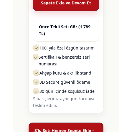
Sepete Ekle ve Devam Et
Önce Tekli Seti Gör (1.789
TL)
100. yıla özel özgün tasarım
✓
Sertifikalı & benzersiz seri
✓
numarası
Ahşap kutu & akrilik stand
✓
3D Secure güvenli ödeme
✓
30 gün içinde koşulsuz iade
✓
Siparişleriniz aynı gün kargoya
teslim edilir.
3’lü Seti Hemen Sepete Ekle –