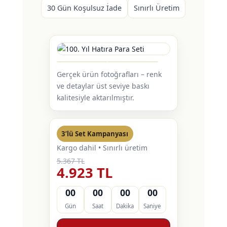
30 Gün Koşulsuz İade
Sınırlı Üretim
Gerçek ürün fotoğrafları – renk
ve detaylar üst seviye baskı
kalitesiyle aktarılmıştır.
3’lü Set Kampanyası
Kargo dahil • Sınırlı üretim
5.367 TL
4.923 TL
00
00
00
00
Gün
Saat
Dakika
Saniye