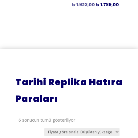
Orijinal
Şu
₺
1.923,00
₺
1.789,00
fiyat:
andaki
₺ 1.923,00.
fiyat:
₺ 1.789,
Tarihi Replika Hatıra
Paraları
Fiyata
6 sonucun tümü gösteriliyor
göre
sıralandı: