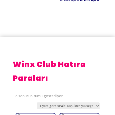
fiyat:
andaki
₺ 1.923,00.
fiyat:
₺ 1.789,
Winx Club Hatıra
Paraları
Fiyata
6 sonucun tümü gösteriliyor
göre
sıralandı:
düşükten