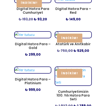
yükseğe
İNDIRIM!
Digital Hatıra Para
Digital Hatıra Para –
Cumhuriyet
Red
Orijinal
Şu
₺
193,20
₺
93,20
₺
149,00
fiyat:
andaki
₺ 193,20.
fiyat:
₺ 93,20.
İNDIRIM!
Digital Hatıra Para –
Atatürk ve Anıtkabir
Gold
Orijinal
Şu
₺
750,00
₺
525,00
₺
299,00
fiyat:
andaki
₺ 750,00.
fiyat:
₺ 525,00.
İNDIRIM!
Digital Hatıra Para –
Platinium
₺
999,00
Cumhuriyetimizin
100. Yılı Hatıra Para
Seti
Orijinal
Şu
₺
1.923,00
₺
1.789,00