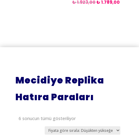
Orijinal
Şu
₺
1.923,00
₺
1.789,00
fiyat:
andaki
₺ 1.923,00.
fiyat:
₺ 1.789,
Mecidiye Replika
Hatıra Paraları
Fiyata
6 sonucun tümü gösteriliyor
göre
sıralandı: