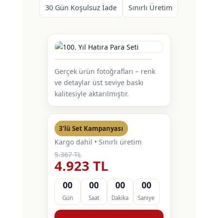
30 Gün Koşulsuz İade
Sınırlı Üretim
Gerçek ürün fotoğrafları – renk
ve detaylar üst seviye baskı
kalitesiyle aktarılmıştır.
3’lü Set Kampanyası
Kargo dahil • Sınırlı üretim
5.367 TL
4.923 TL
00
00
00
00
Gün
Saat
Dakika
Saniye