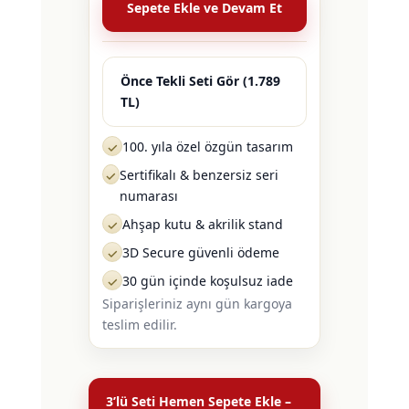
Sepete Ekle ve Devam Et
Önce Tekli Seti Gör (1.789
TL)
100. yıla özel özgün tasarım
✓
Sertifikalı & benzersiz seri
✓
numarası
Ahşap kutu & akrilik stand
✓
3D Secure güvenli ödeme
✓
30 gün içinde koşulsuz iade
✓
Siparişleriniz aynı gün kargoya
teslim edilir.
3’lü Seti Hemen Sepete Ekle –