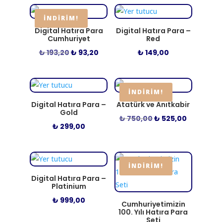
düşükten
yükseğe
İNDIRIM!
Digital Hatıra Para
Digital Hatıra Para –
Cumhuriyet
Red
Orijinal
Şu
₺
193,20
₺
93,20
₺
149,00
fiyat:
andaki
₺ 193,20.
fiyat:
₺ 93,20.
İNDIRIM!
Digital Hatıra Para –
Atatürk ve Anıtkabir
Gold
Orijinal
Şu
₺
750,00
₺
525,00
₺
299,00
fiyat:
andaki
₺ 750,00.
fiyat:
₺ 525,00.
İNDIRIM!
Digital Hatıra Para –
Platinium
₺
999,00
Cumhuriyetimizin
100. Yılı Hatıra Para
Seti