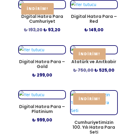
düşükten
yükseğe
İNDIRIM!
Digital Hatıra Para
Digital Hatıra Para –
Cumhuriyet
Red
Orijinal
Şu
₺
193,20
₺
93,20
₺
149,00
fiyat:
andaki
₺ 193,20.
fiyat:
₺ 93,20.
İNDIRIM!
Digital Hatıra Para –
Atatürk ve Anıtkabir
Gold
Orijinal
Şu
₺
750,00
₺
525,00
₺
299,00
fiyat:
andaki
₺ 750,00.
fiyat:
₺ 525,00.
İNDIRIM!
Digital Hatıra Para –
Platinium
₺
999,00
Cumhuriyetimizin
100. Yılı Hatıra Para
Seti