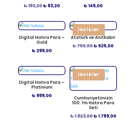
Orijinal
Şu
₺
193,20
₺
93,20
₺
149,00
fiyat:
andaki
₺ 193,20.
fiyat:
₺ 93,20.
İNDIRIM!
Digital Hatıra Para –
Atatürk ve Anıtkabir
Gold
Orijinal
Şu
₺
750,00
₺
525,00
₺
299,00
fiyat:
andaki
₺ 750,00.
fiyat:
₺ 525,00.
İNDIRIM!
Digital Hatıra Para –
Platinium
₺
999,00
Cumhuriyetimizin
100. Yılı Hatıra Para
Seti
Orijinal
Şu
₺
1.923,00
₺
1.789,00
fiyat:
andaki
₺ 1.923,00.
fiyat: