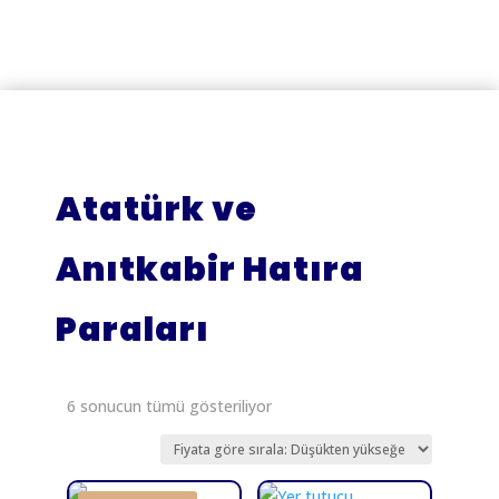
₺ 1.789,
Atatürk ve
Anıtkabir Hatıra
Paraları
Fiyata
6 sonucun tümü gösteriliyor
göre
sıralandı:
düşükten