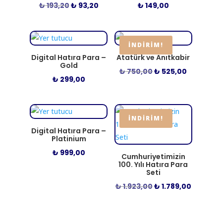
Orijinal
Şu
₺
193,20
₺
93,20
₺
149,00
fiyat:
andaki
₺ 193,20.
fiyat:
₺ 93,20.
İNDIRIM!
Digital Hatıra Para –
Atatürk ve Anıtkabir
Gold
Orijinal
Şu
₺
750,00
₺
525,00
₺
299,00
fiyat:
andaki
₺ 750,00.
fiyat:
₺ 525,00.
İNDIRIM!
Digital Hatıra Para –
Platinium
₺
999,00
Cumhuriyetimizin
100. Yılı Hatıra Para
Seti
Orijinal
Şu
₺
1.923,00
₺
1.789,00
fiyat:
andaki
₺ 1.923,00.
fiyat: