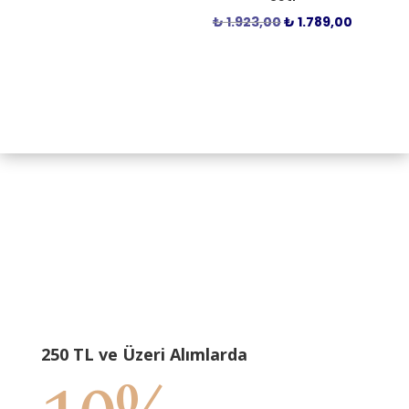
Orijinal
Şu
₺
1.923,00
₺
1.789,00
fiyat:
andaki
₺ 1.923,00.
fiyat:
₺ 1.789,
250 TL ve Üzeri Alımlarda