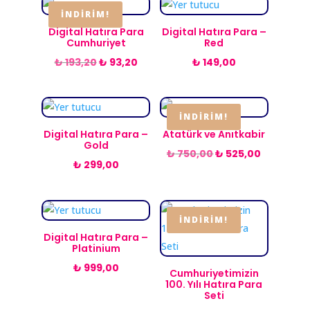
yükseğe
İNDIRIM!
Digital Hatıra Para
Digital Hatıra Para –
Cumhuriyet
Red
Orijinal
Şu
₺
193,20
₺
93,20
₺
149,00
fiyat:
andaki
₺ 193,20.
fiyat:
₺ 93,20.
İNDIRIM!
Digital Hatıra Para –
Atatürk ve Anıtkabir
Gold
Orijinal
Şu
₺
750,00
₺
525,00
₺
299,00
fiyat:
andaki
₺ 750,00.
fiyat:
₺ 525,00.
İNDIRIM!
Digital Hatıra Para –
Platinium
₺
999,00
Cumhuriyetimizin
100. Yılı Hatıra Para
Seti