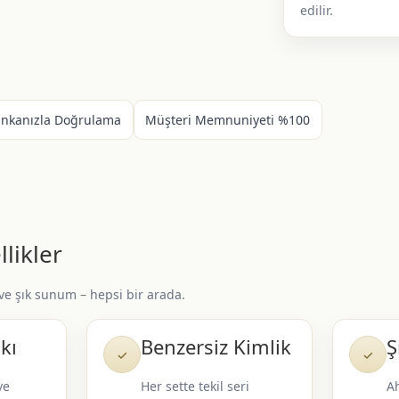
edilir.
ankanızla Doğrulama
Müşteri Memnuniyeti %100
likler
 ve şık sunum – hepsi bir arada.
kı
Benzersiz Kimlik
Ş
✓
✓
ve
Her sette tekil seri
Ah