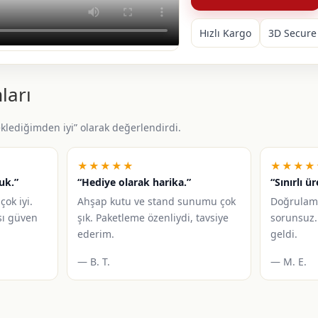
Hızlı Kargo
3D Secure
ları
beklediğimden iyi” olarak değerlendirdi.
★★★★★
★★★★
uk.”
“Hediye olarak harika.”
“Sınırlı ü
çok iyi.
Ahşap kutu ve stand sunumu çok
Doğrulam
sı güven
şık. Paketleme özenliydi, tavsiye
sorunsuz.
ederim.
geldi.
— B. T.
— M. E.