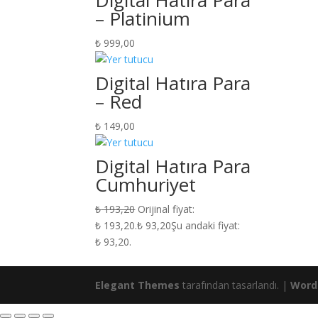
Digital Hatıra Para
– Platinium
₺
999,00
Digital Hatıra Para
– Red
₺
149,00
Digital Hatıra Para
Cumhuriyet
₺
193,20
Orijinal fiyat:
₺ 193,20.
₺
93,20
Şu andaki fiyat:
₺ 93,20.
Elegant Themes
tarafından tasarlandı. |
Word