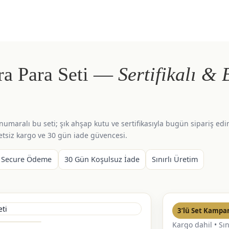
ıra Para Seti —
Sertifikalı & 
 numaralı bu seti; şık ahşap kutu ve sertifikasıyla bugün sipariş edi
tsiz kargo ve 30 gün iade güvencesi.
 Secure Ödeme
30 Gün Koşulsuz İade
Sınırlı Üretim
3’lü Set Kampa
Kargo dahil • Sın