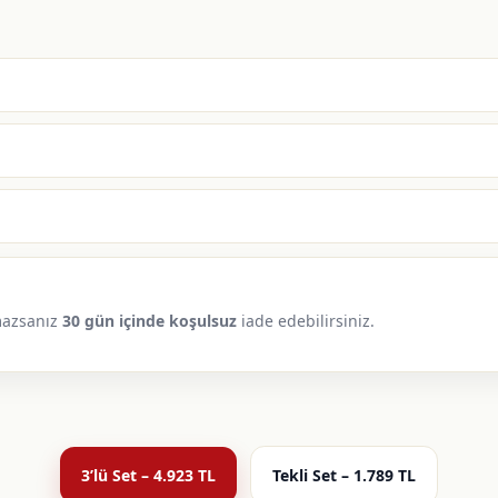
azsanız
30 gün içinde koşulsuz
iade edebilirsiniz.
3’lü Set – 4.923 TL
Tekli Set – 1.789 TL