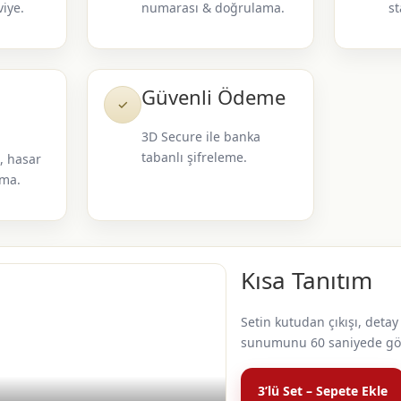
viye.
numarası & doğrulama.
st
Güvenli Ödeme
✓
3D Secure ile banka
tabanlı şifreleme.
, hasar
uma.
Kısa Tanıtım
Setin kutudan çıkışı, detay
sunumunu 60 saniyede gö
3’lü Set – Sepete Ekle