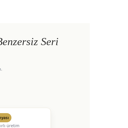
Benzersiz Seri
n.
nyası
ırlı üretim