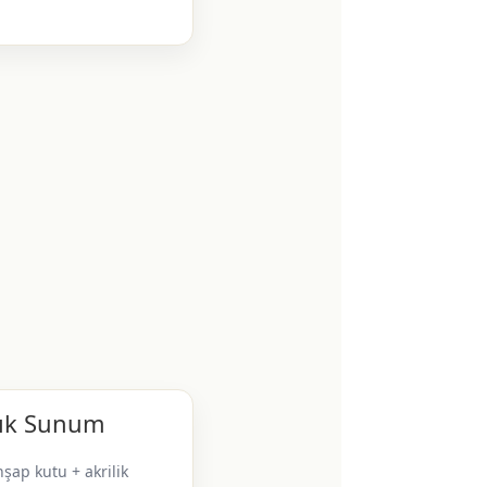
ık Sunum
şap kutu + akrilik