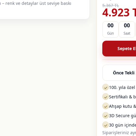
 – renk ve detaylar üst seviye baskı
5.367 TL
4.923 
00
00
Gün
Saat
Sepete E
Önce Tekli 
100. yıla öze
✓
Sertifikalı &
✓
Ahşap kutu & 
✓
3D Secure g
✓
30 gün içind
✓
Siparişleriniz a