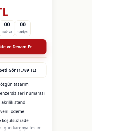
TL
00
00
Dakika
Saniye
kle ve Devam Et
Seti Gör (1.789 TL)
l özgün tasarım
 benzersiz seri numarası
akrilik stand
üvenli ödeme
e koşulsuz iade
ynı gün kargoya teslim