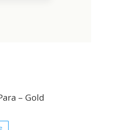
 Para – Gold
e