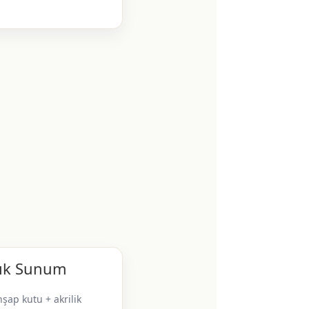
ık Sunum
şap kutu + akrilik