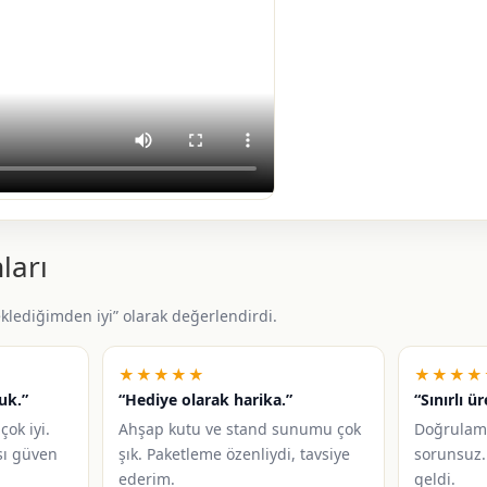
ları
beklediğimden iyi” olarak değerlendirdi.
★★★★★
★★★★
uk.”
“Hediye olarak harika.”
“Sınırlı ü
çok iyi.
Ahşap kutu ve stand sunumu çok
Doğrulam
sı güven
şık. Paketleme özenliydi, tavsiye
sorunsuz.
ederim.
geldi.