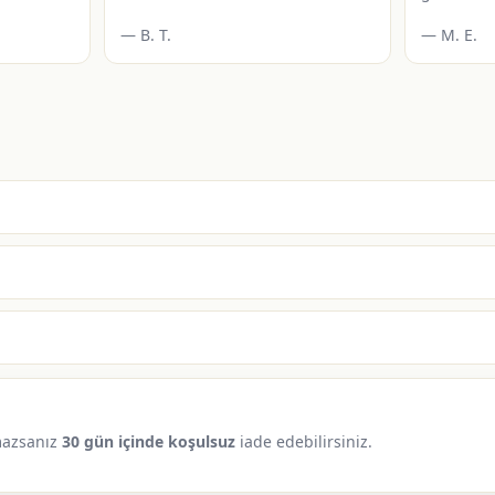
— B. T.
— M. E.
azsanız
30 gün içinde koşulsuz
iade edebilirsiniz.