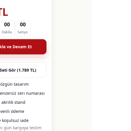
TL
00
00
Dakika
Saniye
kle ve Devam Et
Seti Gör (1.789 TL)
l özgün tasarım
 benzersiz seri numarası
akrilik stand
üvenli ödeme
e koşulsuz iade
ynı gün kargoya teslim