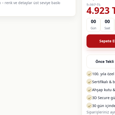
 – renk ve detaylar üst seviye baskı
5.367 TL
4.923 
00
00
Gün
Saat
Sepete E
Önce Tekli 
100. yıla öze
✓
Sertifikalı &
✓
Ahşap kutu & 
✓
3D Secure g
✓
30 gün içind
✓
Siparişleriniz a