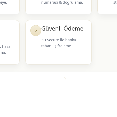
viye.
numarası & doğrulama.
st
Güvenli Ödeme
✓
3D Secure ile banka
tabanlı şifreleme.
, hasar
uma.