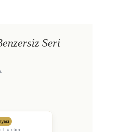
Benzersiz Seri
n.
nyası
ırlı üretim