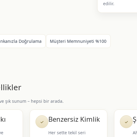
edilir.
ankanızla Doğrulama
Müşteri Memnuniyeti %100
likler
 ve şık sunum – hepsi bir arada.
kı
Benzersiz Kimlik
Ş
✓
✓
ve
Her sette tekil seri
Ah