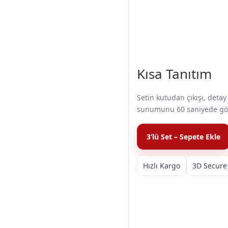
Kısa Tanıtım
Setin kutudan çıkışı, detay
sunumunu 60 saniyede gö
3’lü Set – Sepete Ekle
Hızlı Kargo
3D Secure