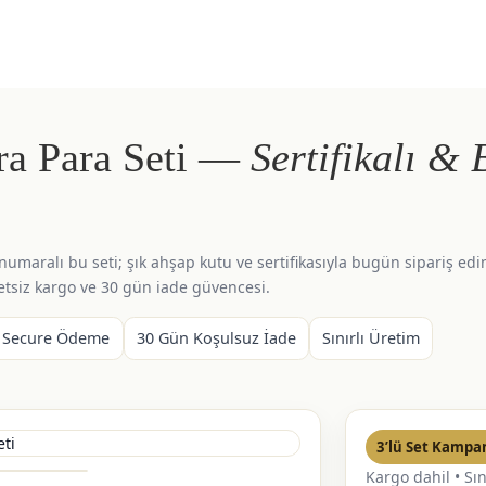
ıra Para Seti —
Sertifikalı & 
 numaralı bu seti; şık ahşap kutu ve sertifikasıyla bugün sipariş edi
tsiz kargo ve 30 gün iade güvencesi.
 Secure Ödeme
30 Gün Koşulsuz İade
Sınırlı Üretim
3’lü Set Kampa
Kargo dahil • Sın