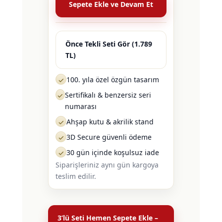
Sepete Ekle ve Devam Et
Önce Tekli Seti Gör (1.789
TL)
100. yıla özel özgün tasarım
✓
Sertifikalı & benzersiz seri
✓
numarası
Ahşap kutu & akrilik stand
✓
3D Secure güvenli ödeme
✓
30 gün içinde koşulsuz iade
✓
Siparişleriniz aynı gün kargoya
teslim edilir.
3’lü Seti Hemen Sepete Ekle –