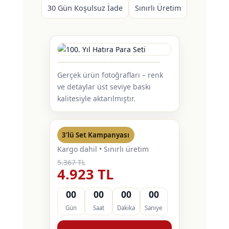
30 Gün Koşulsuz İade
Sınırlı Üretim
Gerçek ürün fotoğrafları – renk
ve detaylar üst seviye baskı
kalitesiyle aktarılmıştır.
3’lü Set Kampanyası
Kargo dahil • Sınırlı üretim
5.367 TL
4.923 TL
00
00
00
00
Gün
Saat
Dakika
Saniye